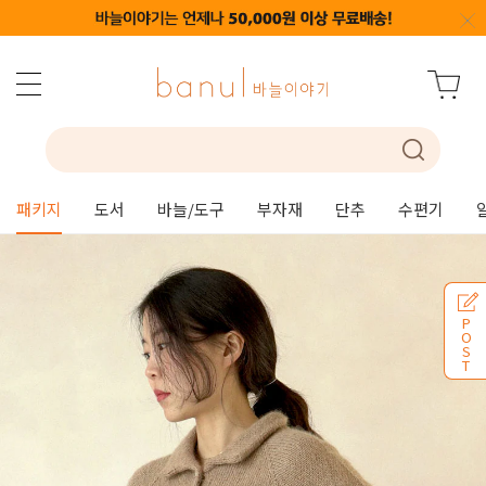
패키지
도서
바늘/도구
부자재
단추
수편기
P
O
S
T