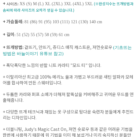
+
(※완성치수는 뜨개방법과
XS (S) M (L) XL (2XL) 3XL (4XL) 5XL
사이즈:
솜씨에 따라 사이즈의 오차가 생길 수 있습니다.)
+ 가슴둘레
81 (86) 91 (95) 103 (111) 121 (130) 140 cm
:
+ 길이
51 (52) 55 (57) 58 (59) 61 cm
:
+ 뜨개방법:
겉뜨기, 안뜨기, 쥬디스 매직 캐스트온, 져먼숏로우
(기초뜨는
방법은 바늘이야기 유튜브 참고)
+ 폭닥폭닥한 느낌의 반팔 니트 카라티 "모드 티" 입니다.
+ 이탈리아산 최고급 100% 메리노 울과 가볍고 부드러운 새틴 알파카 모헤
어를 합사하여 만든 스웨터입니다.
+ 두툼한 카라와 퍼프 소매가 더해져 팔뚝살을 커버해주고 귀여운 무드를 연
출해줍니다.
+ 다양한 뜨개 테크닉과 재밌는 옷 구성으로 탑다운 숙련자 분들에게 추천드
리는 디자인입니다.
+ 더블니팅, Judy's Magic Cast On, 져먼 숏로우 등과 같은 어려운 기법을
한번에 사용하기 때문에 위 기법을 이미 해 보셨거나 미리 숙지하신 분들만