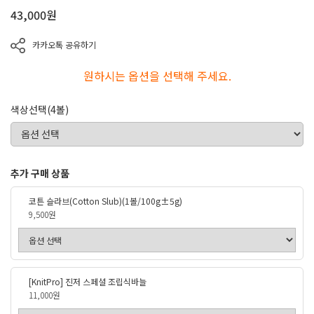
43,000
원
카카오톡 공유하기
원하시는 옵션을 선택해 주세요.
색상선택(4볼)
추가 구매 상품
코튼 슬라브(Cotton Slub)(1볼/100g±5g)
9,500원
[KnitPro] 진저 스페셜 조립식바늘
11,000원