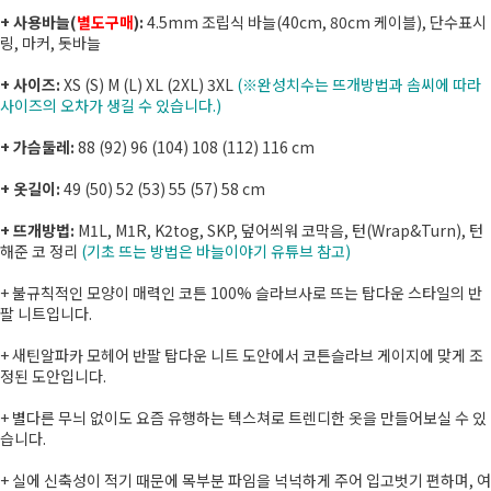
+ 사용바늘(
별도구매
):
4.5mm 조립식 바늘(40cm, 80cm 케이블), 단수표시
링, 마커, 돗바늘
+ 사이즈:
XS (S) M (L) XL (2XL) 3XL
(※완성치수는 뜨개방법과 솜씨에 따라
사이즈의 오차가 생길 수 있습니다.)
+ 가슴둘레:
88 (92) 96 (104) 108 (112) 116 cm
+ 옷길이:
49 (50) 52 (53) 55 (57) 58 cm
+ 뜨개방법:
M1L, M1R, K2tog, SKP, 덮어씌워 코막음, 턴(Wrap&Turn), 턴
해준 코 정리
(기초 뜨는 방법은 바늘이야기 유튜브 참고)
+ 불규칙적인 모양이 매력인 코튼 100% 슬라브사로 뜨는 탑다운 스타일의 반
팔 니트입니다.
+ 새틴알파카 모헤어 반팔 탑다운 니트 도안에서 코튼슬라브 게이지에 맞게 조
정된 도안입니다.
+ 별다른 무늬 없이도 요즘 유행하는 텍스쳐로 트렌디한 옷을 만들어보실 수 있
습니다.
+ 실에 신축성이 적기 때문에 목부분 파임을 넉넉하게 주어 입고벗기 편하며, 여