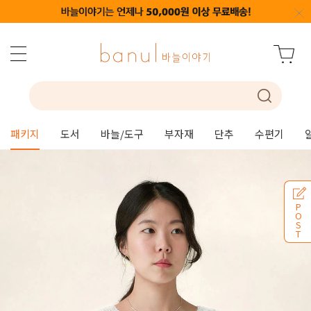
패키지
도서
바늘/도구
부자재
단추
수편기
P
O
S
T