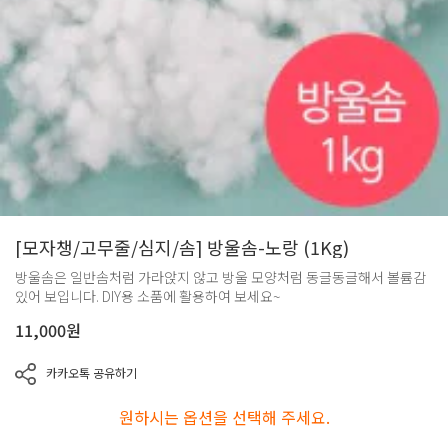
[모자챙/고무줄/심지/솜] 방울솜-노랑 (1Kg)
방울솜은 일반솜처럼 가라앉지 않고 방울 모양처럼 동글동글해서 볼륨감
있어 보입니다. DIY용 소품에 활용하여 보세요~
11,000
원
카카오톡 공유하기
원하시는 옵션을 선택해 주세요.