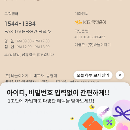
고객센터
계좌정보
1544-1334
국민은행
FAX. 0503-8379-6422
498101-01-268463
평 일 : AM 09:00 - PM 17:00
예금주 : (주)바늘이야기
점 심 : PM 12:00 - PM 13:00
토/일요일, 공휴일은 휴무입니다.
오늘 하루 보지 않기
(주) 바늘이야기
대표자 : 송영예
개인정보관리책임자 : 송학철
대표메일 :
info@banul.co.kr
주소 : (파주본사) 경기도 파주시 탄현면 법흥로 100-1 (연희직영) 서울특별시 서
대문구 연희로11가길 15 (물류) 경기도 파주시 성동로 19-17
사업자번호 : 674-88-00100
[사업자정보확인]
통신판매신고번호 : 경기파주-0348호
호스팅사업자 : 코리아센터닷컴