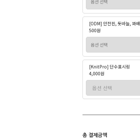
[ODM] 안전핀, 돗바늘, 
500원
[KnitPro] 단수표시링
4,000원
총 결제금액