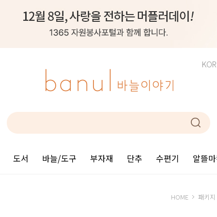
KOR
도서
바늘/도구
부자재
단추
수편기
알뜰마
HOME
패키지