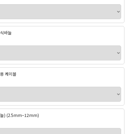
조립식바늘
바늘용 케이블
늘) (2.5mm~12mm)