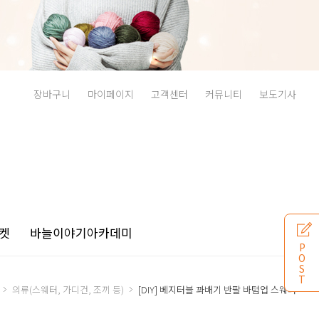
장바구니
마이페이지
고객센터
커뮤니티
보도기사
켓
바늘이야기
아카데미
P
O
S
T
의류(스웨터, 가디건, 조끼 등)
[DIY] 베지터블 꽈배기 반팔 바텀업 스웨터