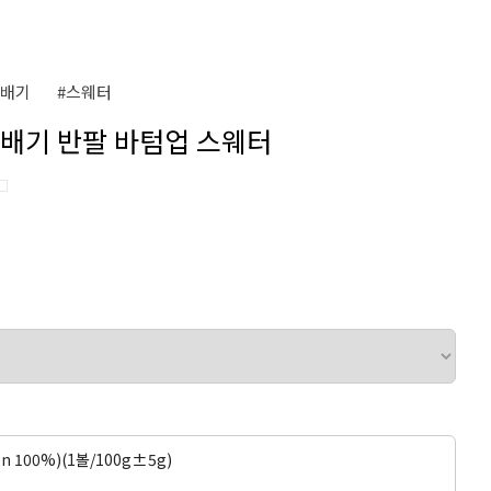
꽈배기
#스웨터
 꽈배기 반팔 바텀업 스웨터
□
on 100%)(1볼/100g±5g)