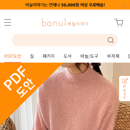
PDF도안
실
패키지
도서
바늘/도구
부자재
P
O
S
T