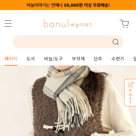
패키지
도서
바늘/도구
부자재
단추
수편기
P
O
S
T