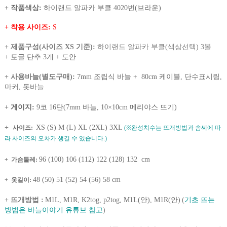
+ 작품색상:
하이랜드 알파카 부클 4020번(브라운)
+ 착용 사이즈:
S
+ 제품구성(사이즈 XS 기준):
하이랜드 알파카 부클(색상선택) 3볼
+
토글 단추 3개 +
도안
+ 사용바늘(별도구매)
:
7mm 조립식 바늘 + 80cm 케이블, 단수표시링,
마커, 돗바늘
+ 게이지:
9코 16단(7mm 바늘, 10×10cm 메리야스 뜨기)
+
XS (S) M (L) XL (2XL) 3XL
사이즈:
(※완성치수는 뜨개방법과 솜씨에 따
라 사이즈의 오차가 생길 수 있습니다.)
96 (100) 106 (112) 122 (128) 132 cm
+
가슴둘레:
48 (50) 51 (52) 54 (56) 58 cm
+
옷길이:
+ 뜨개방법 :
M1L, M1R, K2tog, p2tog, M1L(안), M1R(안)
(
기초 뜨는
방법은 바늘이야기 유튜브 참고
)