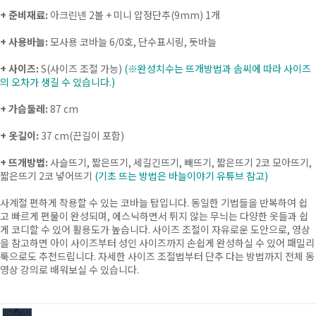
+ 준비재료:
아크린넨 2볼 + 미니 압정단추(9mm) 1개
+ 사용바늘:
모사용 코바늘 6/0호, 단수표시링, 돗바늘
+
사이즈
:
S(사이즈 조절 가능)
(※완성치수는 뜨개방법과 솜씨에 따라 사이즈
의 오차가 생길 수 있습니다.)
+ 가슴둘레:
87 cm
+ 옷길이:
37 cm(끈길이 포함)
+ 뜨개방법:
사슬뜨기, 짧은뜨기, 세길긴뜨기, 빼뜨기, 짧은뜨기 2코 모아뜨기,
짧은뜨기 2코 넣어뜨기
(기초 뜨는 방법은 바늘이야기 유튜브 참고)
사계절 편하게 착용할 수 있는 코바늘 탑입니다. 동일한 기법들을 반복하여 쉽
고 빠르게 편물이 완성되며, 에스닉하면서 튀지 않는 무늬는 다양한 옷들과 쉽
게 코디할 수 있어 활용도가 높습니다. 사이즈 조절이 자유로운 도안으로, 영상
을 참고하면 아이 사이즈부터 성인 사이즈까지 손쉽게 완성하실 수 있어 패밀리
룩으로도 추천드립니다. 자세한 사이즈 조절법부터 단추 다는 방법까지 전체 동
영상 강의로 배워보실 수 있습니다.