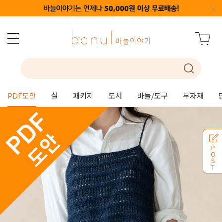
PDF도안
실
패키지
도서
바늘/도구
부자재
P
O
S
T