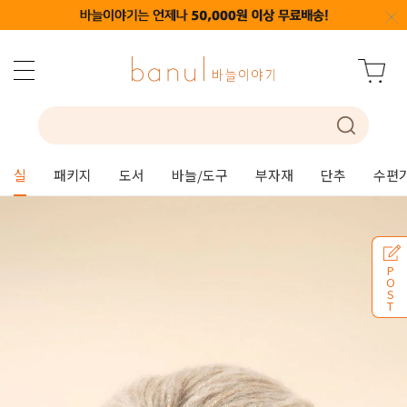
실
패키지
도서
바늘/도구
부자재
단추
수편
P
O
S
T