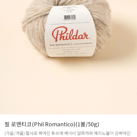
필 로맨티코(Phil Romantico)(1볼/50g)
(가을/겨울) 펄사로 짜여진 튜브에 베이비 알파카와 메리노울이 감싸여진