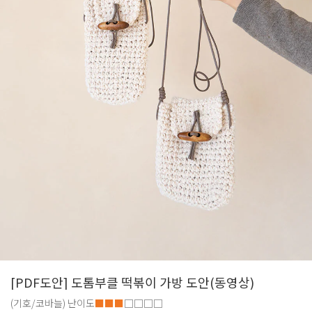
[PDF도안] 도톰부클 떡볶이 가방 도안(동영상)
(기호/코바늘)
난이도
■■■
□□□□