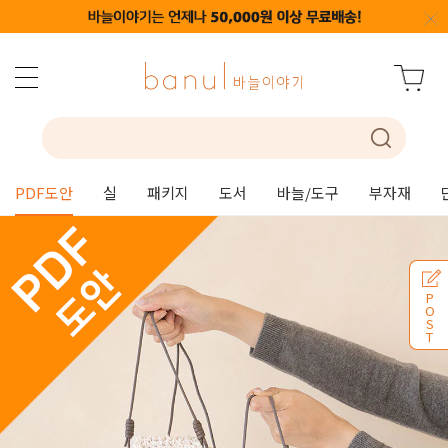
PDF도안
실
패키지
도서
바늘/도구
부자재
P
O
S
T