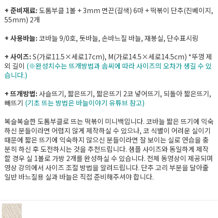
+ 준비재료:
도톰부클 1볼 + 3mm 면끈(갈색) 6마 + 떡볶이 단추(진베이지,
55mm) 2개
+ 사용바늘:
코바늘 9/0호, 돗바늘, 손바느질 바늘, 재봉실, 단수표시링
+ 사이즈:
S(가로11.5×세로17cm), M(가로14.5×세로14.5cm) *뚜껑 제
외 길이
(※완성치수는 뜨개방법과 솜씨에 따라 사이즈의 오차가 생길 수 있
습니다.)
+ 뜨개방법:
사슬뜨기, 짧은뜨기, 짧은뜨기 2코 넣어뜨기, 되돌아 짧은뜨기,
빼뜨기
(기초 뜨는 방법은 바늘이야기 유튜브 참고)
복슬복슬한 도톰부클로 뜨는 떡볶이 미니백입니다. 코바늘 짧은 뜨기에 익숙
하신 분들이라면 어렵지 않게 제작하실 수 있으나, 코 식별이 어려운 실이기
때문에 짧은 뜨기에 익숙하지 않으신 분들이라면 잘 보이는 실로 연습을 충
분히 하신 후 도전하시는 것을 추천드립니다. 샘플 사이즈와 동일하게 제작
할 경우 실 1볼로 가방 2개를 완성하실 수 있습니다. 전체 동영상이 제공되며
영상 강의에서 사이즈 조절 방법을 알려드립니다. 단추 고리 부분을 달아줄
일반 바느질용 실과 바늘은 직접 준비해주셔야 합니다.