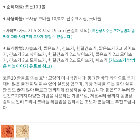
+ 준비재료:
코튼10 1볼
+ 사용바늘:
모사용 코바늘 10/0호, 단수표시링, 돗바늘
가로 21.5 × 세로 19 cm (끈길이 제외)
+ 사이즈:
(※완성치수는 뜨개방법과 솜
씨에 따라 사이즈의 오차가 생길 수 있습니다.)
+ 뜨개방법:
사슬뜨기, 짧은뜨기, 긴뜨기, 한길긴뜨기, 짧은뜨기 2코 넣어뜨
기, 긴뜨기 2코 넣어뜨기, 한길긴뜨기 2코 넣어뜨기, 짧은뜨기 2코 모아뜨
기, 긴뜨기 2코 모아뜨기, 한길긴뜨기 2코 모아뜨기, 빼뜨기
(기초뜨기 방법
은 바늘이야기 유트브 참고)
코튼10 한볼로 뜨는 호박 모양의 미니백입니다. 동그란 바닥 라인으로 크기
대비 많은 물건을 담을 수 있어 실용성 있으며, 가방 전체를 뜨는 동안 실을
한 번도 끊지 않아 빠르고 편리하게 완성하실 수 있습니다. 짧은뜨기부터 한
길긴뜨기까지 다양한 기법을 사용하는 가방으로, 처음부터 끝까지 동영상
강의로 알려드리니 코바늘 레벨업을 원하시는 초보자 분들께도 추천드립니
다.