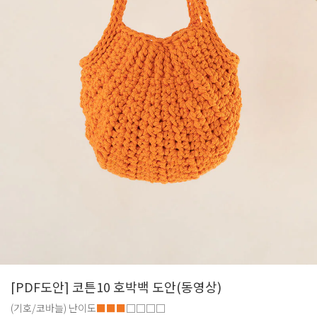
[PDF도안] 코튼10 호박백 도안(동영상)
(기호/코바늘)
난이도
■■■
□□□□