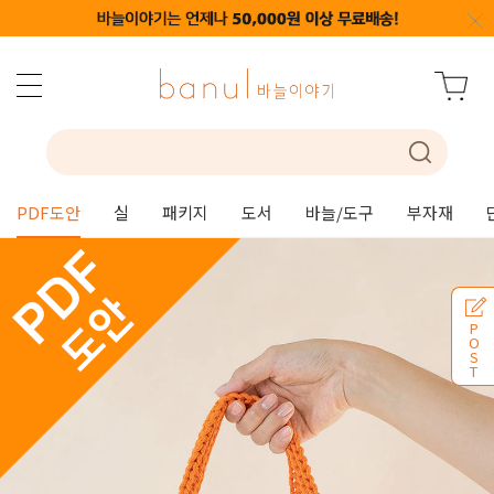
PDF도안
실
패키지
도서
바늘/도구
부자재
P
O
S
T