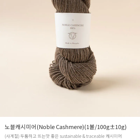
노블캐시미어(Noble Cashmere)(1볼/100g±10g)
(사계절) 두툼하고 뜨는맛 좋은 sustainable & traceable 캐시미어