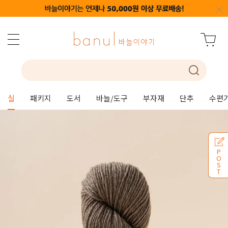
실
패키지
도서
바늘/도구
부자재
단추
수편
P
O
S
T