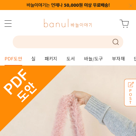
PDF도안
실
패키지
도서
바늘/도구
부자재
P
O
S
T