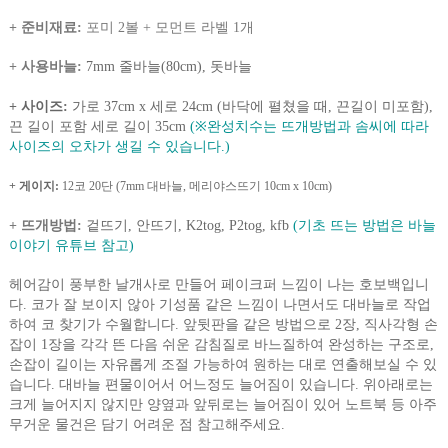
+ 준비재료:
포미 2볼 + 모먼트 라벨 1개
+ 사용바늘
:
7mm 줄바늘(80cm), 돗바늘
+ 사이즈:
가로 37cm x 세로 24cm (바닥에 펼쳤을 때, 끈길이 미포함),
끈 길이 포함 세로 길이 35cm
(※완성치수는 뜨개방법과 솜씨에 따라
사이즈의 오차가 생길 수 있습니다.)
+ 게이지:
12코 20단 (7mm 대바늘, 메리야스뜨기 10cm x 10cm)
+ 뜨개방법:
겉뜨기, 안뜨기, K2tog, P2tog, kfb
(기초 뜨는 방법은 바늘
이야기 유튜브 참고)
헤어감이 풍부한 날개사로 만들어 페이크퍼 느낌이 나는 호보백입니
다. 코가 잘 보이지 않아 기성품 같은 느낌이 나면서도 대바늘로 작업
하여 코 찾기가 수월합니다. 앞뒷판을 같은 방법으로 2장, 직사각형 손
잡이 1장을 각각 뜬 다음 쉬운 감침질로 바느질하여 완성하는 구조로,
손잡이 길이는 자유롭게 조절 가능하여 원하는 대로 연출해보실 수 있
습니다. 대바늘 편물이어서 어느정도 늘어짐이 있습니다. 위아래로는
크게 늘어지지 않지만 양옆과 앞뒤로는 늘어짐이 있어 노트북 등 아주
무거운 물건은 담기 어려운 점 참고해주세요.