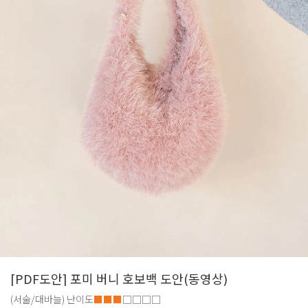
[PDF도안] 포미 버니 호보백 도안(동영상)
(서술/대바늘)
난이도
■■■
□□□□