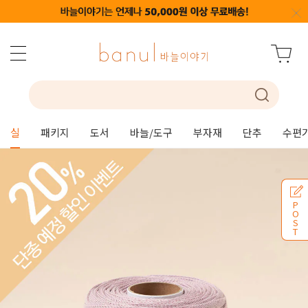
실
패키지
도서
바늘/도구
부자재
단추
수편
P
O
S
T