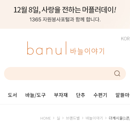
KOR
도서
바늘/도구
부자재
단추
수편기
알뜰마
HOME
실
브랜드별
바늘이야기
더캐시울(1콘/26