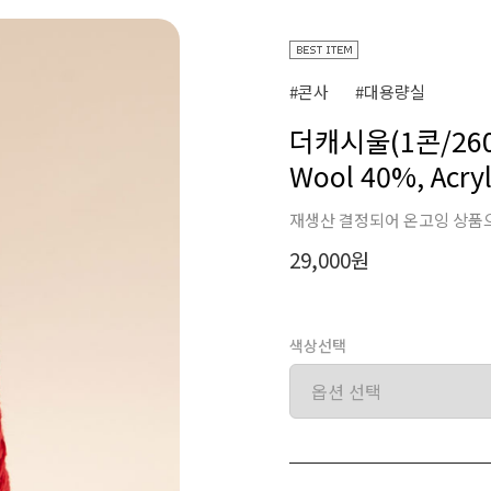
#콘사
#대용량실
더캐시울(1콘/260
Wool 40%, Acry
재생산 결정되어 온고잉 상품
29,000원
색상선택