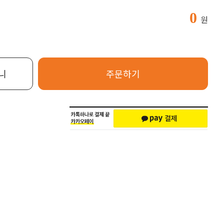
0
원
니
주문하기