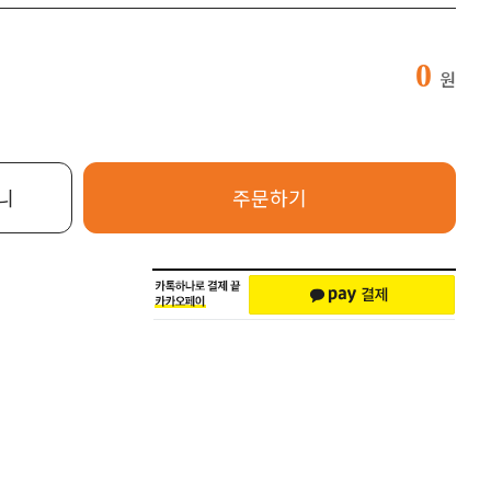
0
원
니
주문하기