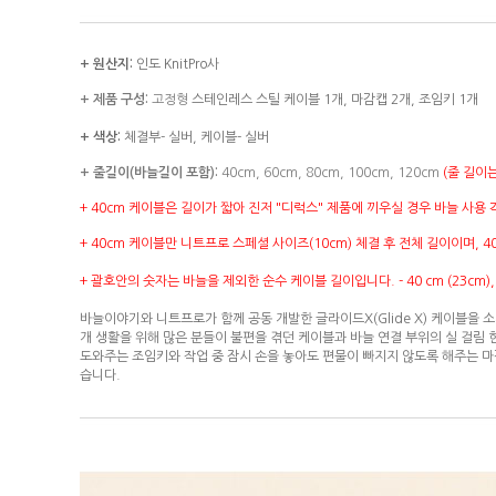
+ 원산지:
인도 KnitPro사
+ 제품 구성:
고정형
스테인레스 스틸 케이블 1개, 마감캡 2개, 조임키 1개
+ 색상:
체결부- 실버, 케이블- 실버
+ 줄길이(바늘길이 포함):
40cm, 60cm, 80cm, 100cm, 120cm
(줄 길이
+ 40cm 케이블은 길이가 짧아 진저 "디럭스" 제품에 끼우실 경우 바늘 사용
+ 40cm 케이블만 니트프로 스페셜 사이즈(10cm) 체결 후 전체 길이이며,
4
+ 괄호안의 숫자는 바늘을 제외한 순수 케이블 길이입니다. -
40 cm (23cm)
바늘이야기와 니트프로가 함께 공동 개발한 글라이드X(Glide X) 케이블을
개 생활을 위해 많은 분들이 불편을 겪던 케이블과 바늘 연결 부위의 실 걸림
도와주는 조임키와 작업 중 잠시 손을 놓아도 편물이 빠지지 않도록 해주는 마
습니다.