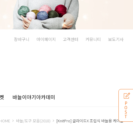
장바구니
마이페이지
고객센터
커뮤니티
보도기사
켓
바늘이야기
아카데미
P
O
S
T
HOME
바늘/도구 모음(2018)
[KnitPro] 글라이드X 조립식 바늘용 케이블