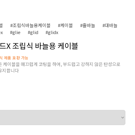
블
#조립식바늘용케이블
#케이블
#줄바늘
#대바늘
ex
#glie
#glid
#glidx
라이드X 조립식 바늘용 케이블
식 제품 호환 가능
 케이블을 매끄럽게 코팅을 하여, 부드럽고 강하지 않은 탄성으로
 유지합니다