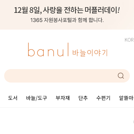
KOR
도서
바늘/도구
부자재
단추
수편기
알뜰마