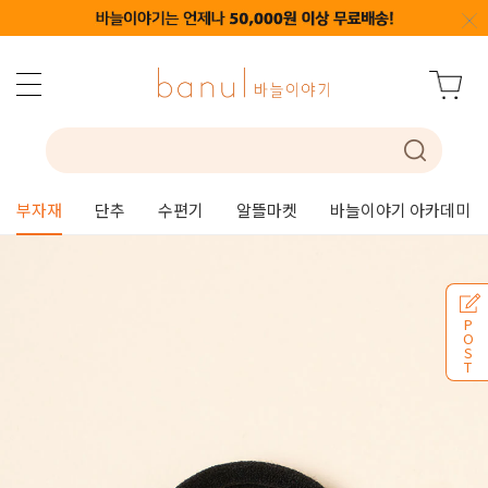
부자재
단추
수편기
알뜰마켓
바늘이야기 아카데미
P
O
S
T