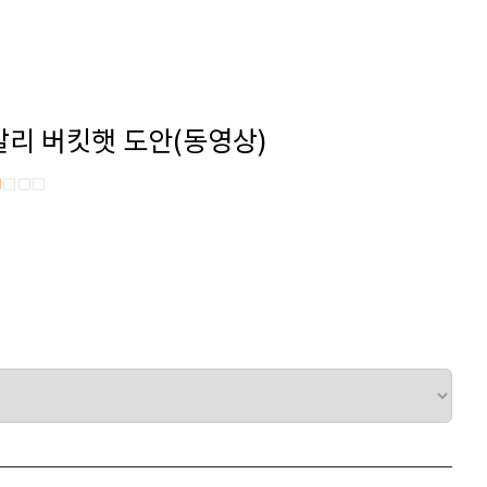
 발리 버킷햇 도안(동영상)
■
□□□