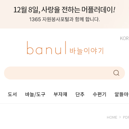
KOR
도서
바늘/도구
부자재
단추
수편기
알뜰마
HOME
PD