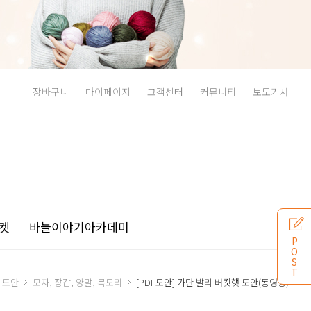
장바구니
마이페이지
고객센터
커뮤니티
보도기사
켓
바늘이야기
아카데미
P
O
S
T
F도안
모자, 장갑, 양말, 목도리
[PDF도안] 가단 발리 버킷햇 도안(동영상)