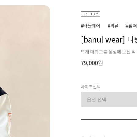
#바늘웨어
#의류
#점퍼
[banul wear]
뜨개 대학교를 상상해 보신 적
79,000원
사이즈선택