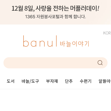
KOR
도서
바늘/도구
부자재
단추
수편기
알뜰마