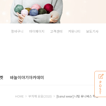
장바구니
마이페이지
고객센터
커뮤니티
보도기사
켓
바늘이야기
아카데미
P
O
S
T
HOME
부자재 모음(2018)
[banul wear] 니팅 유니버스 학잠