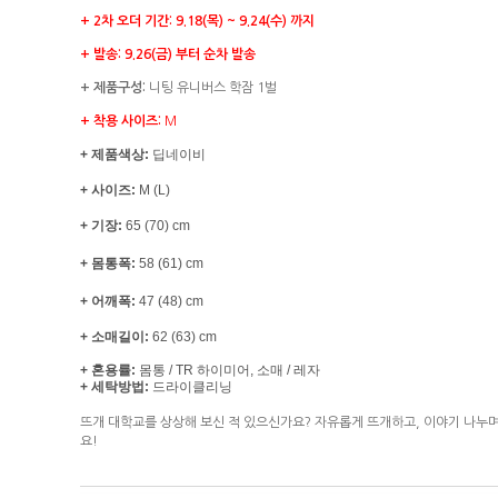
+ 2차 오더 기간: 9.18(목) ~ 9.24(수) 까지
+ 발송: 9.26(금) 부터 순차 발송
+ 제품구성:
니팅 유니버스 학잠 1벌
+ 착용 사이즈:
M
+ 제품색상:
딥네이비
+ 사이즈:
M (L)
+ 기장:
65 (70) cm
+ 몸통폭:
58 (61) cm
+ 어깨폭:
47 (48)
cm
+ 소매길이:
62 (63)
cm
+ 혼용률:
몸통 /
TR 하이미어, 소매 / 레자
+ 세탁방법:
드라이클리닝
뜨개 대학교를 상상해 보신 적 있으신가요? 자유롭게 뜨개하고, 이야기 나누며 
요!