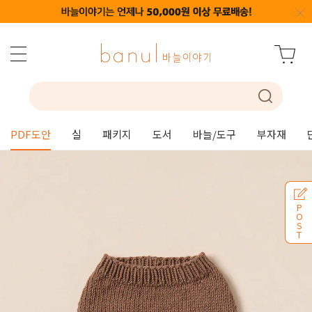
PDF도안
실
패키지
도서
바늘/도구
부자재
P
O
S
T