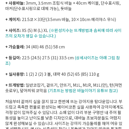
+ 사용바늘:
3mm, 3.5mm 조립식 바늘 + 40cm 케이블, 단수표시링,
마커(단수표시링으로 대체 가능), 돗바늘
+ 게이지:
21.5코×33단(3.5mm 바늘, 10×10cm 메리야스 무늬)
+ 사이즈:
XS (S) M (L) XL
(※완성치수는 뜨개방법과 솜씨에 따라 사이
즈의 오차가 생길 수 있습니다.)
+ 가슴둘레:
34 (40) 46 (51) 58 cm
+ 등길이:
22.5 (24.5) 27.5 (31) 33.5 cm
(상세사이즈는 아래 그림 참
조)
+ 실사용량:
1 (2) 2 (2) 3 볼, 대략 40 (52) 65 (85) 110 g
+ 뜨개방법:
일반코잡기, 겉뜨기, 안뜨기, M1L, M1R, M1L(안), 턴(져먼
숏로우), 덮어씌워 코막음
(기초뜨는 방법은 바늘이야기 유튜브 참고)
처음부터 끝까지 실을 끊지 않고 한번에 뜨는 강아지용 탑다운입니다. 부
드럽고 촉촉한 편물로 완성되는 베이비코튼 실을 사용하여 강아지에게도
걱정 없이 입혀주실 수 있답니다. 소매 없이 다리 부분 구멍만 내 주어 활
동성을 높이고 난이도를 낮춘 디자인으로, 대바늘 초보자분들도 어렵지
않게 완성해보실 수 있습니다. 사이즈는 강아지 가슴둘레를 재어 여유 있
게 선택하시되, 면사는 신축성이 적으니 목둘레가 강아지 얼굴을 통과할