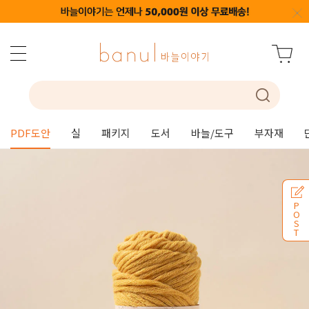
PDF도안
실
패키지
도서
바늘/도구
부자재
P
O
S
T