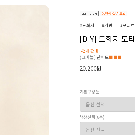
#도화지
#가방
#모티브
[DIY] 도화지 
6천개 판매
(코바늘)
난이도
■■■
□□□
20,200원
기본구성품
색상선택(6볼)