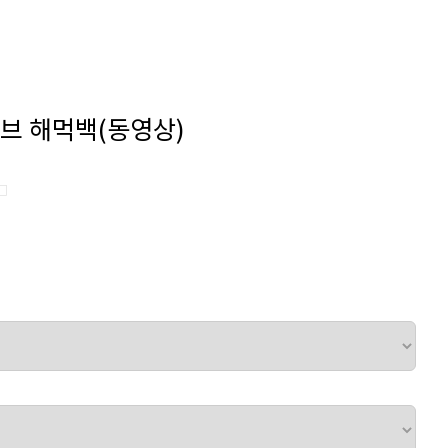
모티브 해먹백(동영상)
□