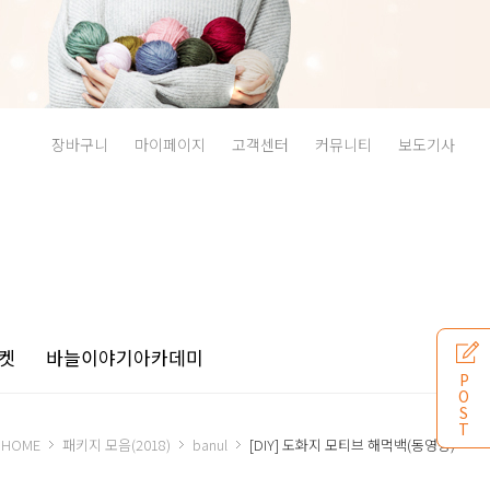
장바구니
마이페이지
고객센터
커뮤니티
보도기사
켓
바늘이야기
아카데미
P
O
S
T
HOME
패키지 모음(2018)
banul
[DIY] 도화지 모티브 해먹백(동영상)