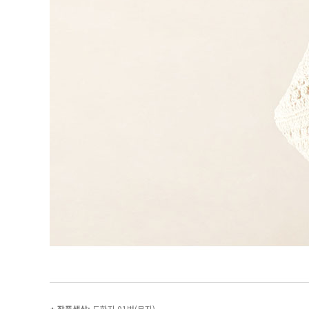
+ 작품색상:
도화지 01번(무지)