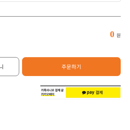
0
원
니
주문하기