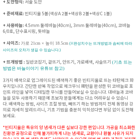
+ 도안형식:
서술 도안
+ 준비재료:
빈티지울 5볼(색상A 2볼+색상B 2볼+색상C 1볼)
+ 사용바늘
:
4.5mm 둘레바늘(40cm), 3mm 둘레바늘(40cm), 코바늘
6/0호, 단수표시링, 돗바늘
+ 사이즈:
가로 21cm × 높이 18.5cm
(※완성치수는 뜨개방법과 솜씨에 따라
사이즈의 오차가 생길 수 있습니다.)
+ 뜨개방법 :
일반코잡기, 겉뜨기, 안뜨기, 가로배색, 사슬뜨기
(기초 뜨는
방법은 바늘이야기 유튜브 참고)
3가지 배색으로 업그레이드된 배색하기 좋은 빈티지울로 뜨는 타탄체크 파
우치입니다. 간단한 반복 작업으로 체크무늬 패턴을 완성한 뒤 코바늘로 포
인트 라인을 넣어 디테일한 무늬를 만들어보실 수 있습니다. 대바늘과 코바
늘을 모두 사용하기 때문에 초보자 분들에게는 다소 어려우실 수 있습니
다. 배색하는 방법, 사이즈 조절 방법, 빼뜨기 하는 방법까지 전체 동영상 강
의로 자세히 알려드리니, 기초 기법을 충분히 익히셨다면 부담 없이 도전해
보세요.
*빈티지울은 특유의 양 냄새가 다른 실보다 강한 편입니다. 가공을 최소화한
친환경 공정으로 인해 불가피하게 나는 냄새로, 교환이나 환불 사유가 되지