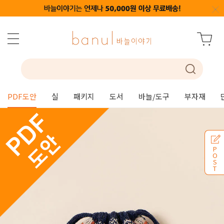
PDF도안
실
패키지
도서
바늘/도구
부자재
P
O
S
T