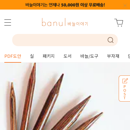
PDF도안
실
패키지
도서
바늘/도구
부자재
P
O
S
T