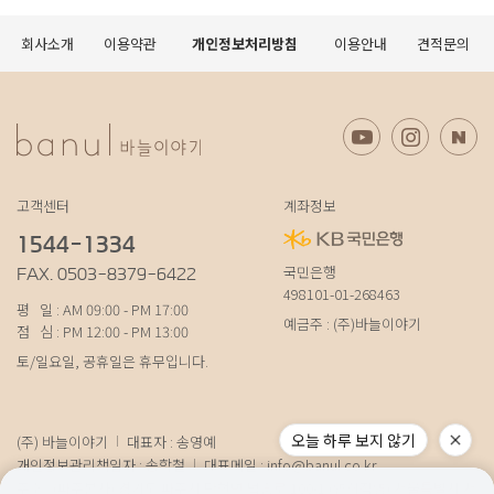
회사소개
이용약관
개인정보처리방침
이용안내
견적문의
고객센터
계좌정보
1544-1334
국민은행
FAX. 0503-8379-6422
498101-01-268463
평 일 : AM 09:00 - PM 17:00
예금주 : (주)바늘이야기
점 심 : PM 12:00 - PM 13:00
토/일요일, 공휴일은 휴무입니다.
오늘 하루 보지 않기
(주) 바늘이야기
대표자 : 송영예
개인정보관리책임자 : 송학철
대표메일 :
info@banul.co.kr
주소 : (파주본사) 경기도 파주시 탄현면 법흥로 100-1 (연희직영) 서울특별시 서