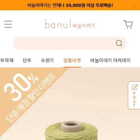
부자재
단추
수편기
알뜰마켓
바늘이야기 아카데미
P
O
S
T