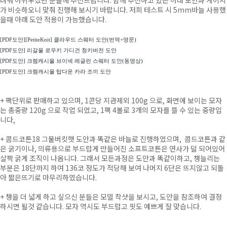
려워 아쉬우셨던 분들께 추천드립니다. 함께 추천하고 있는 아래 도안과 게이지
가 비슷하오니 맞춰 진행해 보시기 바랍니다. 저희 테스트 시 5mm바늘 사용했
을때 아래 도안 적용이 가능했습니다.
[PDF도안][PetiteKnit] 클라우드 스웨터 도안(번역+영문)
[PDF도안] 리갈울 로우키 가디건 청키버전 도안
[PDF도안] 크렘캐시울 브이넥 레글런 스웨터 도안(동영상)
[PDF도안] 크렘캐시울 탑다운 카라 조끼 도안
+ 팩단위로 판매하고 있으며, 1콘당 지관제외 100g 으로, 화면에 보이는 모자
는 총중량 120g 으로 작업 되였고, 1팩 4볼로 3개의
모자를 뜰 수 있는 중량입
니다,
+ 콤드코튼18 그물버킷햇 도안과 똑같은 바늘로 진행하였으며, 콤드코튼과 같
은 굵기이나, 의류용으로 부드럽게 만들어진
소프트코튼은 연사가 덜 되어있어
살짝 굵게 조직이 나옵니다. 그래서 모든과정은 도안과 똑같이하고, 챙늘리는
부분은 18단까지
하여 136코 정도가 적당해 보여 나머지 6단은 뜨지않고 되돌
아 짧은뜨기로 마무리하였습니다.
+ 챙을 더 넓게 하고 싶으신 분들은 모델 착샷을 보시고, 도안을 참조하여 결정
하시면 될것 같습니다. 모자 역시도 부드럽고 핏도
예쁘게 잘 맞습니다.