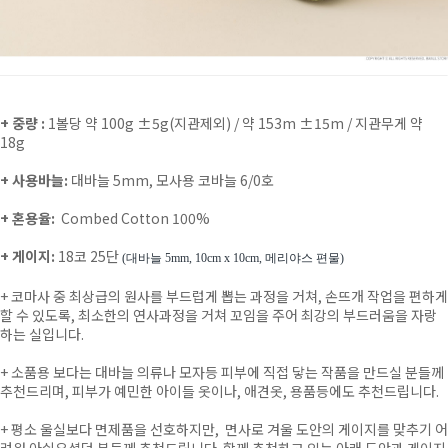
+ 중량 :
1볼당 약 100g ±5g(지관제외) /
약 153m ±15m / 지관무게 약
18g
+ 사용바늘:
대바늘 5mm, 모사용 코바늘 6/0호
+ 혼용율:
Combed Cotton 100%
+ 게이지:
18코 25단
(대바늘 5mm, 10cm x 10cm, 메리야스 편물)
+ 코마사 중 최상급의 원사를 부드럽게 뽑는 과정을 거쳐, 손뜨개 작업을 편하게
할 수 있도록, 최소한의 연사과정을 거쳐 꼬임을
주어 최강의 부드러움을 자랑
하는 실입니다.
+ 소품용 보다는 대바늘 의류나 모자등 피부에 직접 닿는 작품을 만드실 분들께
추천드리며, 피부가 예민한 아이들 옷이나,
애견옷, 용품등에도
추천드립니다.
+ 평소 울실보다 면제품을 선호하지만, 면사로 겨울 도안의 게이지를 맞추기 어