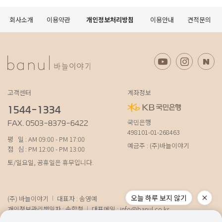
회사소개
이용약관
개인정보처리방침
이용안내
견적문의
고객센터
계좌정보
1544-1334
국민은행
FAX. 0503-8379-6422
498101-01-268463
평 일 : AM 09:00 - PM 17:00
예금주 : (주)바늘이야기
점 심 : PM 12:00 - PM 13:00
토/일요일, 공휴일은 휴무입니다.
오늘 하루 보지 않기
(주) 바늘이야기
대표자 : 송영예
개인정보관리책임자 : 송학철
대표메일 :
info@banul.co.kr
주소 : (파주본사) 경기도 파주시 탄현면 법흥로 100-1 (연희직영) 서울특별시 서