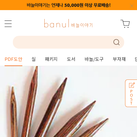
PDF도안
실
패키지
도서
바늘/도구
부자재
P
O
S
T