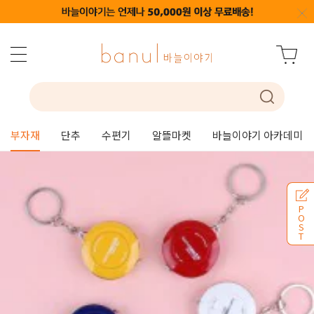
부자재
단추
수편기
알뜰마켓
바늘이야기 아카데미
P
O
S
T