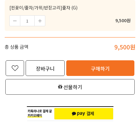
[핀꽂이/줄자/가위/반짇고리]줄자 (G)
9,500
원
9,500
원
총 상품 금액
장바구니
구매하기
선물하기