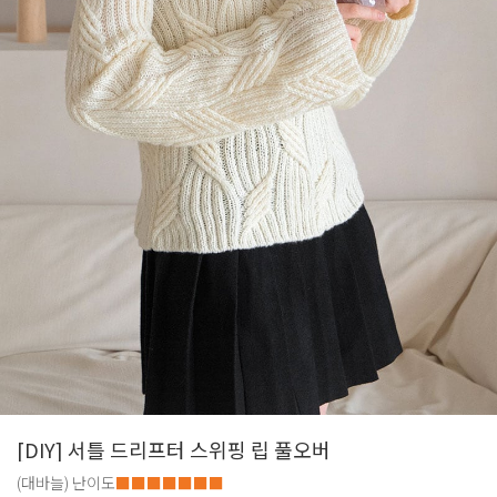
[DIY] 서틀 드리프터 스위핑 립 풀오버
(대바늘)
난이도
■■■■■■■