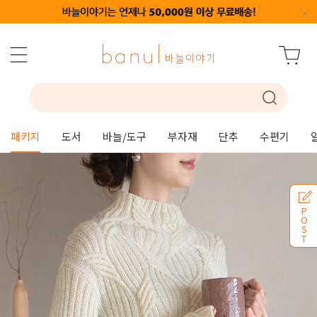
패키지
도서
바늘/도구
부자재
단추
수편기
P
O
S
T