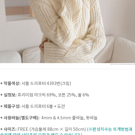
+ 작품색상:
서틀 드리프터 4393번(크림)
+ 실정보:
프리미엄 아크릭 69%, 코튼 25%, 울 6%
+ 제품구성:
서틀 드리프터 6볼 + 도안
+ 사용바늘(별도구매)
:
4mm & 4.5mm 줄바늘, 돗바늘
+ 사이즈:
FREE (가슴둘레 88cm × 길이 50cm)
(※완성치수는 뜨개방법과
솜씨에 따라 사이즈의 오차가 생길 수 있습니다.)