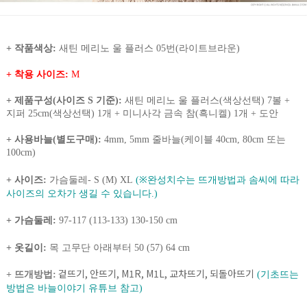
+ 작품색상:
새틴 메리노 울 플러스 05번(라이트브라운)
+ 착용 사이즈:
M
+ 제품구성(사이즈 S 기준):
새틴 메리노 울 플러스(색상선택) 7볼 +
지퍼 25cm(색상선택) 1개 + 미니사각 금속 참(흑니켈) 1개 + 도안
+ 사용바늘(별도구매)
:
4mm, 5mm 줄바늘(케이블 40cm, 80cm 또는
100cm)
+ 사이즈:
가슴둘레- S (M) XL
(※완성치수는 뜨개방법과 솜씨에 따라
사이즈의 오차가 생길 수 있습니다.)
+ 가슴둘레:
97-117 (113-133) 130-150 cm
+ 옷길이:
목 고무단 아래부터 50 (57) 64 cm
겉뜨기, 안뜨기, M1R, M1L, 교차뜨기, 되돌아뜨기
+ 뜨개방법:
(기초뜨는
방법은 바늘이야기 유튜브 참고)