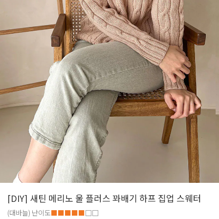
[DIY] 새틴 메리노 울 플러스 꽈배기 하프 집업 스웨터
(대바늘)
난이도
■■■■■
□□