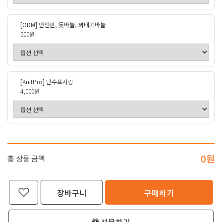
[ODM] 안전핀, 돗바늘, 꽈배기바늘
500원
[KnitPro] 단수표시링
4,000원
0
원
총 상품 금액
장바구니
구매하기
선물하기