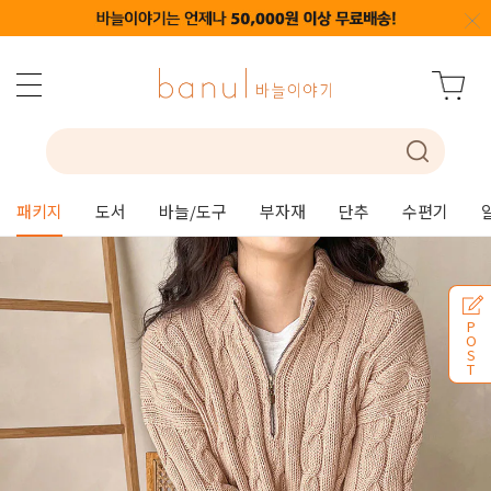
패키지
도서
바늘/도구
부자재
단추
수편기
P
O
S
T