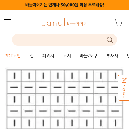
PDF도안
실
패키지
도서
바늘/도구
부자재
P
O
S
T