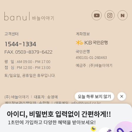
고객센터
계좌정보
1544-1334
국민은행
FAX. 0503-8379-6422
498101-01-268463
평 일 : AM 09:00 - PM 17:00
예금주 : (주)바늘이야기
점 심 : PM 12:00 - PM 13:00
토/일요일, 공휴일은 휴무입니다.
오늘 하루 보지 않기
(주) 바늘이야기
대표자 : 송영예
개인정보관리책임자 : 송학철
대표메일 :
info@banul.co.kr
주소 : (파주본사) 경기도 파주시 탄현면 법흥로 100-1 (연희직영) 서울특별시 서
대문구 연희로11가길 15 (물류) 경기도 파주시 성동로 19-17
사업자번호 : 674-88-00100
[사업자정보확인]
통신판매신고번호 : 경기파주-0348호