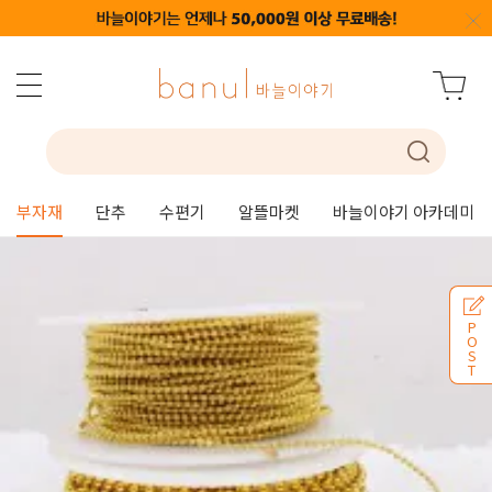
부자재
단추
수편기
알뜰마켓
바늘이야기 아카데미
P
O
S
T