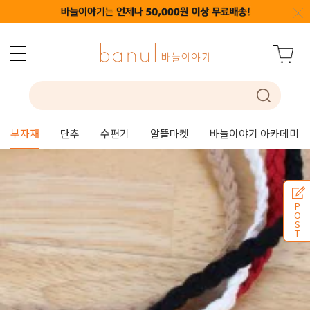
부자재
단추
수편기
알뜰마켓
바늘이야기 아카데미
P
O
S
T