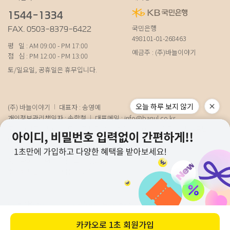
1544-1334
국민은행
FAX. 0503-8379-6422
498101-01-268463
평 일 : AM 09:00 - PM 17:00
예금주 : (주)바늘이야기
점 심 : PM 12:00 - PM 13:00
토/일요일, 공휴일은 휴무입니다.
오늘 하루 보지 않기
(주) 바늘이야기
대표자 : 송영예
개인정보관리책임자 : 송학철
대표메일 :
info@banul.co.kr
주소 : (파주본사) 경기도 파주시 탄현면 법흥로 100-1 (연희직영) 서울특별시 서
대문구 연희로11가길 15 (물류) 경기도 파주시 성동로 19-17
사업자번호 : 674-88-00100
[사업자정보확인]
통신판매신고번호 : 경기파주-0348호
호스팅사업자 : 코리아센터닷컴
COPYRIGHT 2021 BANUL. ALL RIGHT RESEVED.
카카오로
1초 회원가입