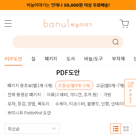
PDF도안
실
패키지
도서
바늘/도구
부자재
PDF도안
패키지 왕초보(별1개~3개)
초중급(별4개~5개)
고급(별6개~7개)
P
전체 동영상 패키지
의류(스웨터, 가디건, 조끼 등)
가방
O
S
T
모자, 장갑, 양말, 목도리
수세미, 티코스터, 블랭킷, 인형, 인테리어
쁘띠니트 PetiteKnit 도안