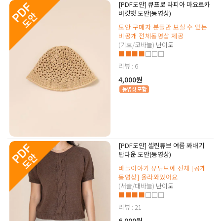
[PDF도안] 큐프로 라피아 마요르카
버킷햇 도안(동영상)
도안 구매자 분들만 보실 수 있는
비공개 전체동영상 제공
(기호/코바늘)
난이도
■■■■
□□□
리뷰 : 6
4,000원
[PDF도안] 셀린튜브 여름 꽈배기
탑다운 도안(동영상)
바늘이야기 유튜브에 전체 [공개
동영상] 올라와있어요
(서술/대바늘)
난이도
■■■■
□□□
리뷰 : 21
6,000원