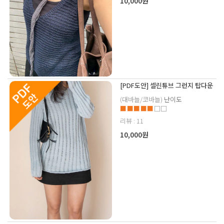
10,000원
[PDF도안] 셀린튜브 그런지 탑다운
(대바늘/코바늘)
난이도
■■■■■
□□
리뷰 : 11
10,000원