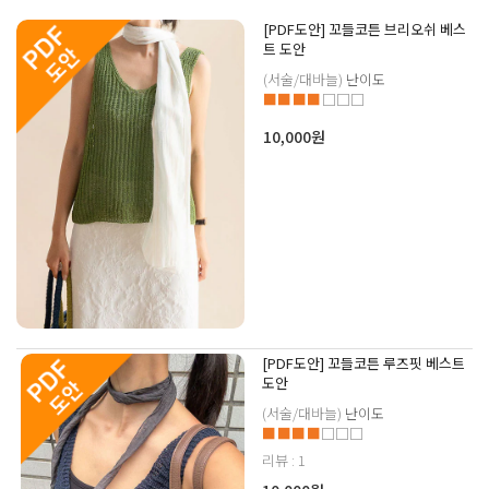
[PDF도안] 꼬들코튼 브리오쉬 베스
트 도안
(서술/대바늘)
난이도
■■■■
□□□
10,000원
[PDF도안] 꼬들코튼 루즈핏 베스트
도안
(서술/대바늘)
난이도
■■■■
□□□
리뷰 : 1