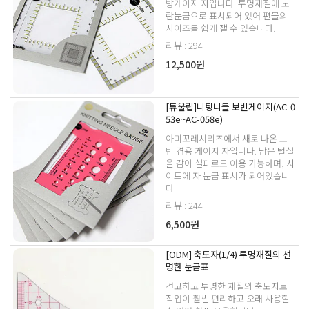
방게이지 자입니다. 투명재질에 노
란눈금으로 표시되어 있어 편물의
사이즈를 쉽게 잴 수 있습니다.
리뷰 : 294
12,500원
[튜울립]니팅니들 보빈게이지(AC-0
53e~AC-058e)
아미꼬레시리즈에서 새로 나온 보
빈 겸용 게이지 자입니다. 남은 털실
을 감아 실패로도 이용 가능하며, 사
이드에 자 눈금 표시가 되어있습니
다.
리뷰 : 244
6,500원
[ODM] 축도자(1/4) 투명재질의 선
명한 눈금표
견고하고 투명한 재질의 축도자로
작업이 훨씬 편리하고 오래 사용할