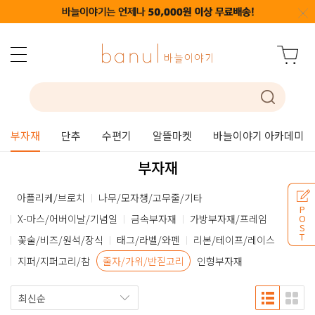
부자재
단추
수편기
알뜰마켓
바늘이야기 아카데미
부자재
아플리케/브로치
나무/모자챙/고무줄/기타
P
X-마스/어버이날/기념일
금속부자재
가방부자재/프레임
O
S
T
꽃술/비즈/원석/장식
태그/라벨/와펜
리본/테이프/레이스
지퍼/지퍼고리/참
줄자/가위/반짇고리
인형부자재