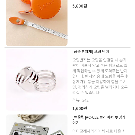
5,800원
[금속부자재] 오링 반지
오링반지는 오링을 연결할 때 손가
락이 아프지 않고 적은 힘으로도 쉽
게 작업하실 수 있게 도와주는 반지
입니다. 반지의 홈에 오링을 끼운 후
집게가위 등을 이용하여 힘을 주시
면, 편리하게 오링을 벌리거나 오무
리실 수 있습니다.
리뷰 : 242
1,600원
[튜울립]AC-052 클리어퀵 투명게
이지
아미꼬레시리즈에서 새로 나온 사