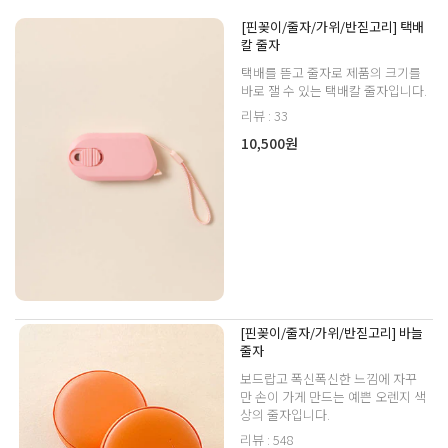
[핀꽂이/줄자/가위/반짇고리] 택배
칼 줄자
택배를 뜯고 줄자로 제품의 크기를
바로 잴 수 있는 택배칼 줄자입니다.
리뷰 : 33
10,500원
[핀꽂이/줄자/가위/반짇고리] 바늘
줄자
보드랍고 폭신폭신한 느낌에 자꾸
만 손이 가게 만드는 예쁜 오렌지 색
상의 줄자입니다.
리뷰 : 548