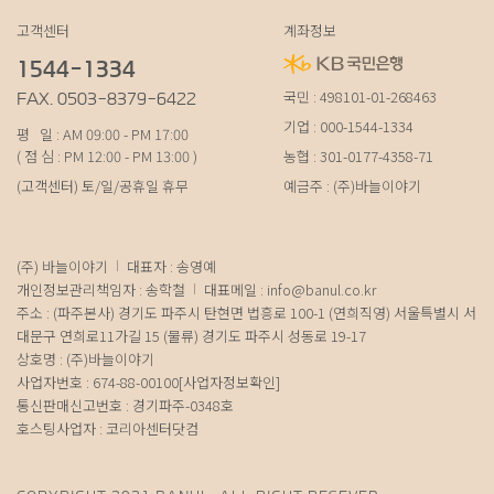
고객센터
계좌정보
1544-1334
국민 : 498101-01-268463
FAX. 0503-8379-6422
기업 : 000-1544-1334
평 일 : AM 09:00 - PM 17:00
( 점 심 : PM 12:00 - PM 13:00 )
농협 : 301-0177-4358-71
(고객센터) 토/일/공휴일 휴무
예금주 : (주)바늘이야기
(주) 바늘이야기
대표자 : 송영예
개인정보관리책임자 : 송학철
대표메일 :
info@banul.co.kr
주소 : (파주본사) 경기도 파주시 탄현면 법흥로 100-1 (연희직영) 서울특별시 서
대문구 연희로11가길 15 (물류) 경기도 파주시 성동로 19-17
상호명 : (주)바늘이야기
사업자번호 : 674-88-00100
[사업자정보확인]
통신판매신고번호 : 경기파주-0348호
호스팅사업자 : 코리아센터닷컴