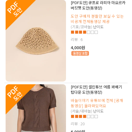
[PDF도안] 큐프로 라피아 마요르카
버킷햇 도안(동영상)
도안 구매자 분들만 보실 수 있는
비공개 전체동영상 제공
(기호/코바늘)
난이도
■■■■
□□□
리뷰 : 6
4,000원
[PDF도안] 셀린튜브 여름 꽈배기
탑다운 도안(동영상)
바늘이야기 유튜브에 전체 [공개
동영상] 올라와있어요
(서술/대바늘)
난이도
■■■■
□□□
리뷰 : 20
6,000원