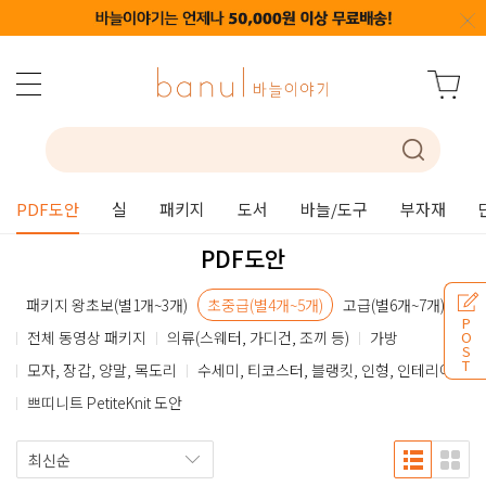
PDF도안
실
패키지
도서
바늘/도구
부자재
PDF도안
패키지 왕초보(별1개~3개)
초중급(별4개~5개)
고급(별6개~7개)
P
전체 동영상 패키지
의류(스웨터, 가디건, 조끼 등)
가방
O
S
T
모자, 장갑, 양말, 목도리
수세미, 티코스터, 블랭킷, 인형, 인테리어
쁘띠니트 PetiteKnit 도안