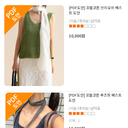
[PDF도안] 꼬들코튼 브리오쉬 베스
트 도안
(서술/대바늘)
난이도
■■■■
□□□
10,000원
[PDF도안] 꼬들코튼 루즈핏 베스트
도안
(서술/대바늘)
난이도
■■■■
□□□
리뷰 : 1