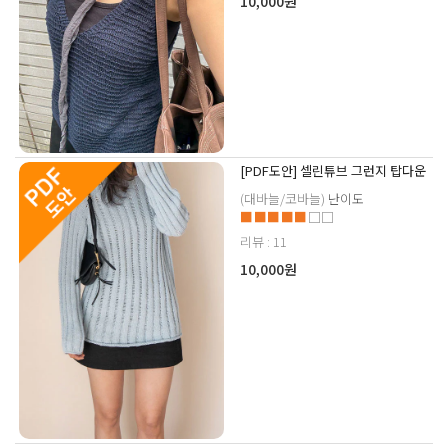
10,000원
[PDF도안] 셀린튜브 그런지 탑다운
(대바늘/코바늘)
난이도
■■■■■
□□
리뷰 : 11
10,000원