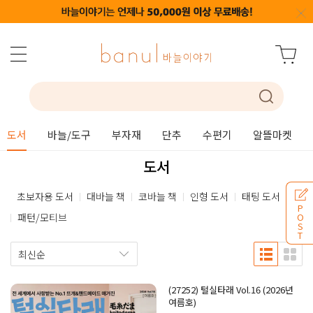
도서
바늘/도구
부자재
단추
수편기
알뜰마켓
도서
초보자용 도서
대바늘 책
코바늘 책
인형 도서
태팅 도서
P
패턴/모티브
O
S
T
(27252) 털실타래 Vol.16 (2026년
여름호)