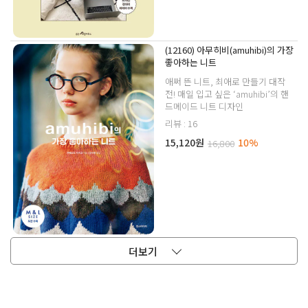
(12160) 아무히비(amuhibi)의 가장
좋아하는 니트
애써 뜬 니트, 최애로 만들기 대작
전! 매일 입고 싶은 ‘amuhibi’의 핸
드메이드 니트 디자인
리뷰 : 16
15,120원
10%
16,800
더보기