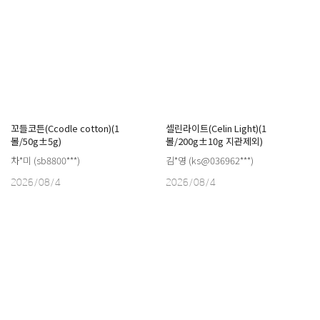
꼬들코튼(Ccodle cotton)(1
셀린라이트(Celin Light)(1
볼/50g±5g)
볼/200g±10g 지관제외)
차*미 (sb8800***)
김*영 (ks@036962***)
2026/08/4
2026/08/4