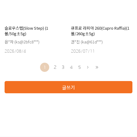
슬로우스텝(Slow Step) (1
큐프로 라피아 260(Cupro Raffia)(1
볼/50g±5g)
볼/260g±5g)
윤*자 (ks@2bfc8***)
권*진 (ka@61d***)
2026/08/4
2026/07/11
1
2
3
4
5
글쓰기