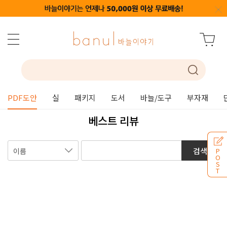
PDF도안
실
패키지
도서
바늘/도구
부자재
베스트 리뷰
검색
P
O
S
T