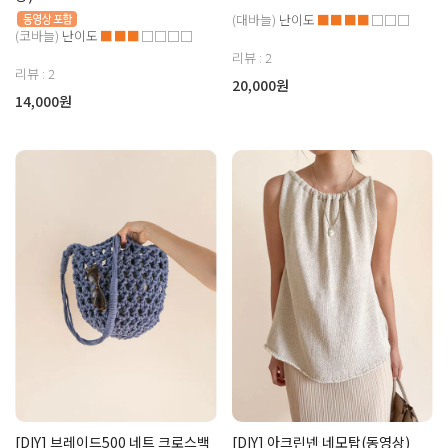
(대바늘)
난이도
■■■■
□□□
(코바늘)
난이도
■■■
□□□□
리뷰 : 2
리뷰 : 2
20,000원
14,000원
[DIY] 브레이드500 네트 크로스백
[DIY] 아크린넨 네모탑(동영상)