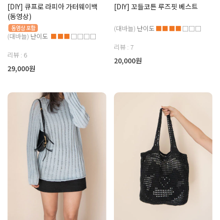
[DIY] 큐프로 라피아 가터웨이백
[DIY] 꼬들코튼 루즈핏 베스트
(동영상)
(대바늘)
난이도
■■■■
□□□
(대바늘)
난이도
■■■
□□□□
리뷰 : 7
리뷰 : 6
20,000원
29,000원