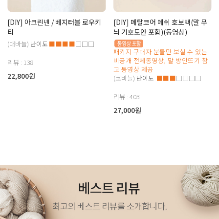
[DIY] 아크린넨 / 베지터블 로우키
[DIY] 메탈코어 메쉬 호보백(말 무
티
늬 기호도안 포함)(동영상)
(대바늘)
난이도
■■■■
□□□
패키지 구매자 분들만 보실 수 있는
비공개 전체동영상, 말 방안뜨기 참
리뷰 : 138
고 동영상 제공
22,800원
(코바늘)
난이도
■■■
□□□□
리뷰 : 403
27,000원