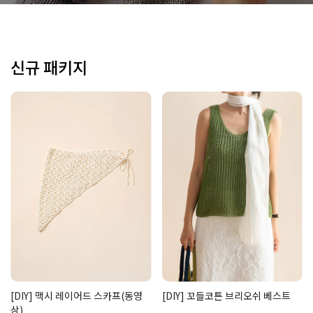
신규 패키지
[DIY] 맥시 레이어드 스카프(동영
[DIY] 꼬들코튼 브리오쉬 베스트
상)