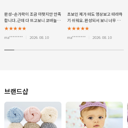
완성~손가락이 조금 아팟지만 만족
초보인 제가 떠도 영상보고 따라하
합니다..근데 다 뜨고보니 코바늘이
기 쉬워요..완성되서 보니 너무 귀여
8호ㅜㅜ
워요
★★★★★
★★★★★
ma********
2026. 08. 10
ma********
2026. 08. 10
브랜드샵