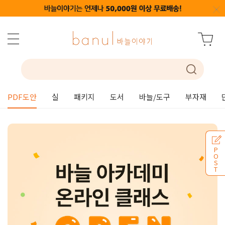
PDF도안
실
패키지
도서
바늘/도구
부자재
P
O
S
T