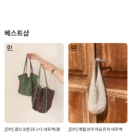
베스트샵
01
02
[DIY] 콤드코튼18 1+1 네트백(동
[DIY] 메탈코어 마요르카 네트백