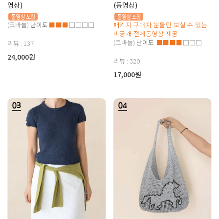
영상)
(동영상)
(코바늘)
난이도
■■■
□□□□
패키지 구매자 분들만 보실 수 있는
비공개 전체동영상 제공
(코바늘)
난이도
■■■■
□□□
리뷰 : 137
24,000원
리뷰 : 320
17,000원
03
04