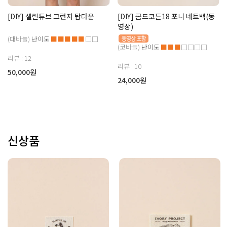
[DIY] 셀린튜브 그런지 탑다운
[DIY] 콤드코튼18 포니 네트백(동
영상)
(대바늘)
난이도
■■■■■
□□
(코바늘)
난이도
■■■
□□□□
리뷰 : 12
리뷰 : 10
50,000원
24,000원
신상품