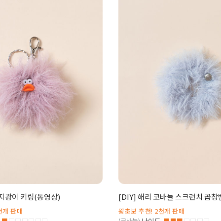
 먼지광이 키링(동영상)
[DIY] 해리 코바늘 스크런치 곱
천개 판매
왕초보 추천! 2천개 판매
■
□□□□□□
(코바늘)
■■■
□□□□