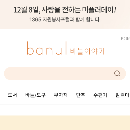
KOR
도서
바늘/도구
부자재
단추
수편기
알뜰마