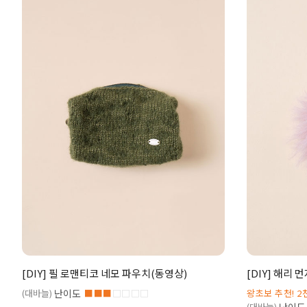
[DIY] 필 로맨티코 네모 파우치(동영상)
[DIY] 해리
(대바늘)
난이도
■■■
□□□□
왕초보 추천! 2
(대바늘)