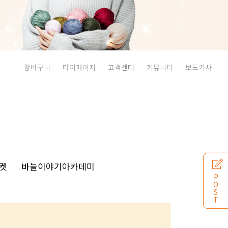
장바구니
마이페이지
고객센터
커뮤니티
보도기사
켓
바늘이야기
아카데미
P
O
S
T