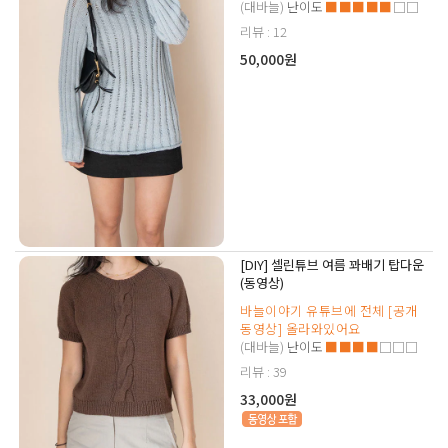
(대바늘)
난이도
■■■■■
□□
리뷰 : 12
50,000원
[DIY] 셀린튜브 여름 꽈배기 탑다운
(동영상)
바늘이야기 유튜브에 전체 [공개
동영상] 올라와있어요
(대바늘)
난이도
■■■■
□□□
리뷰 : 39
33,000원