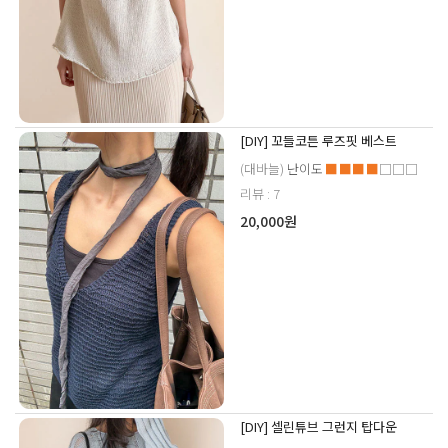
[DIY] 꼬들코튼 루즈핏 베스트
(대바늘)
난이도
■■■■
□□□
리뷰 : 7
20,000원
[DIY] 셀린튜브 그런지 탑다운