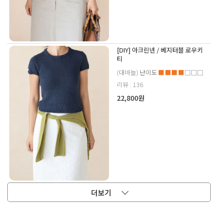
[DIY] 아크린넨 / 베지터블 로우키
티
(대바늘)
난이도
■■■■
□□□
리뷰 : 136
22,800원
더보기