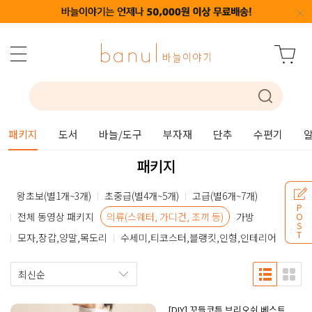
패키지
도서
바늘/도구
부자재
단추
수편기
패키지
왕초보(별1개~3개)
초중급(별4개~5개)
고급(별6개~7개)
P
전체 동영상 패키지
의류(스웨터, 가디건, 조끼 등)
가방
O
S
T
모자,장갑,양말,목도리
수세미,티코스터,블랭킷,인형,인테리어
[DIY] 꼬들코튼 브리오쉬 베스트