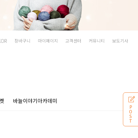
KOR
장바구니
마이페이지
고객센터
커뮤니티
보도기사
켓
바늘이야기
아카데미
P
O
S
T