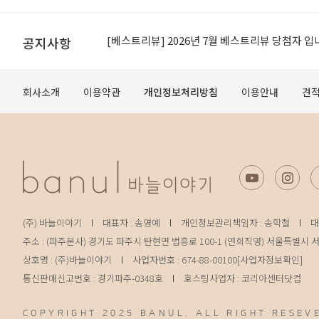
[공지]적립금 이용약관 개정 안내
[베스트리뷰] 2026년 7월 베스트리뷰 당첨자 입
공지사항
[공지] 무료배송 조건 변경 안내
회사소개
이용약관
개인정보처리방침
이용안내
견
오프라인 매장 도장 쿠폰제 변경 안내
[공지]적립금 이용약관 개정 안내
[베스트리뷰] 2026년 7월 베스트리뷰 당첨자 입
(주) 바늘이야기
대표자 : 송영예
개인정보관리책임자 : 송학철
대
주소 : (파주본사) 경기도 파주시 탄현면 법흥로 100-1 (연희직영) 서울특별시 서
상호명 : (주)바늘이야기
사업자번호 : 674-88-00100
[사업자정보확인]
통신판매신고번호 : 경기파주-0348호
호스팅사업자 : 코리아센터닷컴
COPYRIGHT 2025 BANUL. ALL RIGHT RESEV