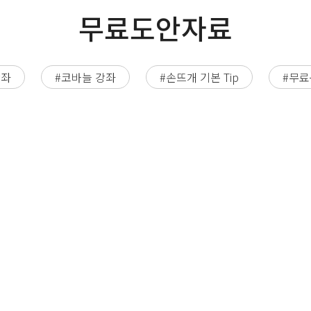
무료도안자료
강좌
#코바늘 강좌
#손뜨개 기본 Tip
#무