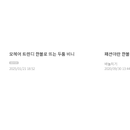
모헤어 트렌디 한볼로 뜨는 두툼 비니
패션아란 한볼
바늘지기
2025/01/21 18:52
2020/09/30 13:44