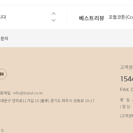
슬로우스텝(Slo
니다
꼬들코튼(Ccod
베스트리뷰
[공지] 모바일에서 구매가 원활하지 않을 경우 먼저 확인 해 보세요.
셀린라이트(Cel
베지터블(vege
적문의
베지터블(vege
슬로우스텝(Slo
니다
꼬들코튼(Ccod
고객센
154
FAX. 
표메일 : info@banul.co.kr
평 일 : A
대문구 연희로11가길 15 (물류) 경기도 파주시 성동로 19-17
( 점 심 :
(고객센
ED.