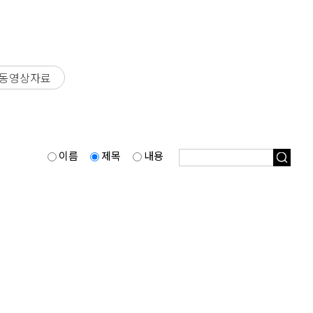
료동영상자료
이름
제목
내용