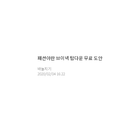
패션아란 브이넥 탑다운 무료 도안
바늘지기
2020/02/04 16:22