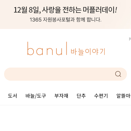
도서
바늘/도구
부자재
단추
수편기
알뜰마