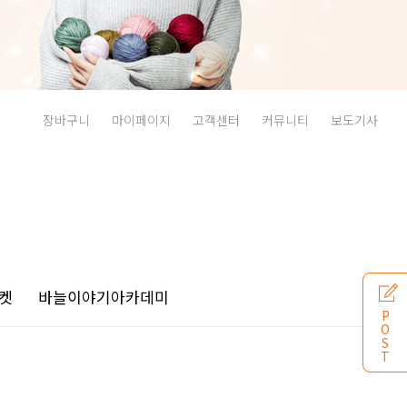
장바구니
마이페이지
고객센터
커뮤니티
보도기사
켓
바늘이야기
아카데미
P
O
S
T