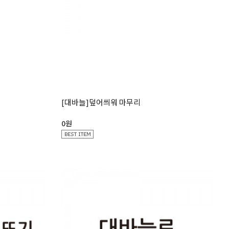
[대바늘]덮어씌워 마무리
0원