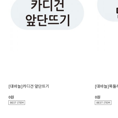
[대바늘]카디건 앞단뜨기
[대바늘]목둘레
0원
0원