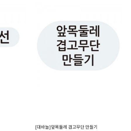
[대바늘]앞목둘레 겹고무단 만들기