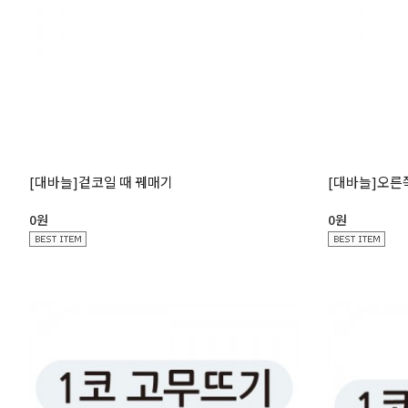
[대바늘]겉코일 때 꿰매기
[대바늘]오른
0원
0원