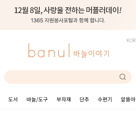
KOR
도서
바늘/도구
부자재
단추
수편기
알뜰마