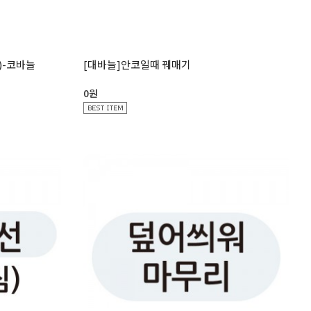
)-코바늘
[대바늘]안코일때 꿰매기
0원