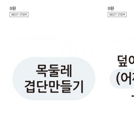
0원
0원