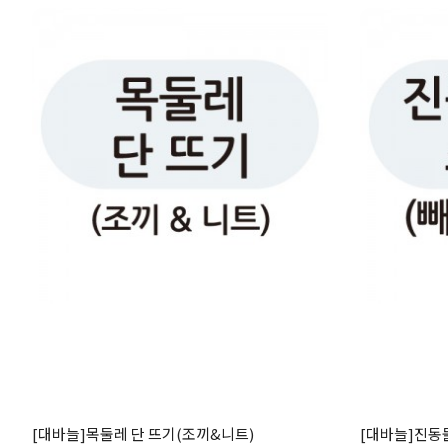
[대바늘]목둘레 단 뜨기(조끼&니트)
[대바늘]진동