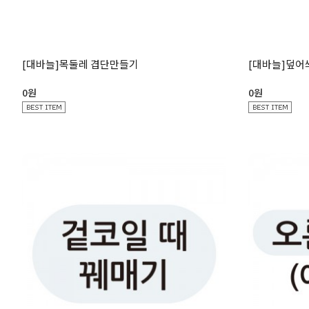
[대바늘]목둘레 겹단만들기
[대바늘]덮어
0원
0원