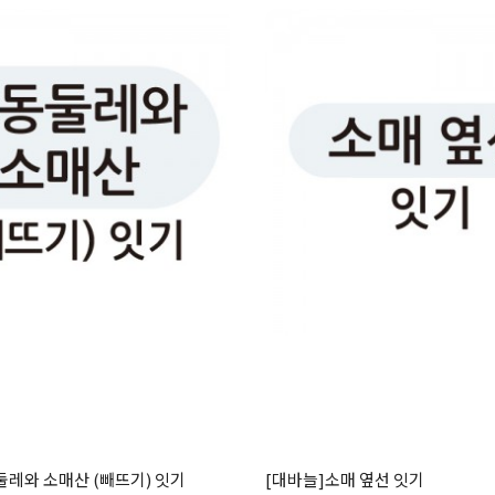
둘레와 소매산 (빼뜨기) 잇기
[대바늘]소매 옆선 잇기