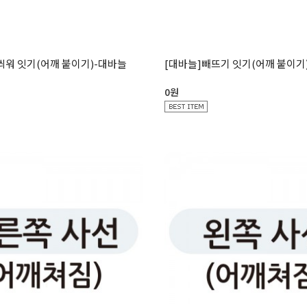
씌워 잇기(어깨 붙이기)-대바늘
[대바늘]빼뜨기 잇기(어깨 붙이기
0원