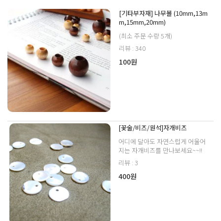
[기타부자재] 나무볼 (10mm,13m
m,15mm,20mm)
(최소 주문 수량 5개)
리뷰 : 340
100원
[꽃술/비즈/원석]자개비즈
어디에 달아도 자연스럽게 어울어
지는 자개비즈를 만나보세요~~!!
리뷰 : 3
400원