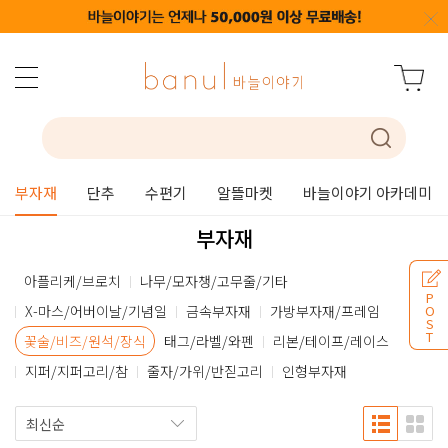
부자재
단추
수편기
알뜰마켓
바늘이야기 아카데미
부자재
아플리케/브로치
나무/모자챙/고무줄/기타
P
X-마스/어버이날/기념일
금속부자재
가방부자재/프레임
O
S
T
꽃술/비즈/원석/장식
태그/라벨/와펜
리본/테이프/레이스
지퍼/지퍼고리/참
줄자/가위/반짇고리
인형부자재