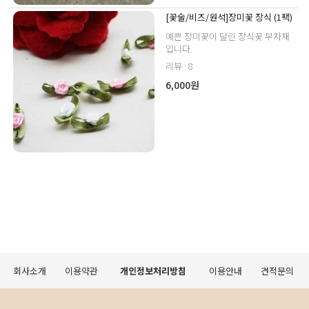
[꽃술/비즈/원석]장미꽃 장식 (1팩)
예쁜 장미꽃이 달린 장식꽃 부자재
입니다.
리뷰 : 8
6,000원
회사소개
이용약관
개인정보처리방침
이용안내
견적문의