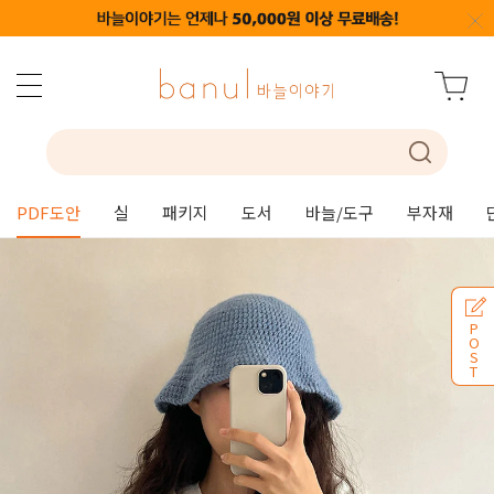
PDF도안
실
패키지
도서
바늘/도구
부자재
P
O
S
T