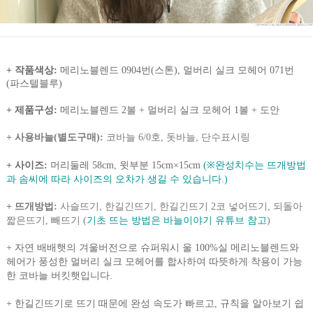
+ 작품색상:
메리노블렌드 0904번(스톤), 멀버리 실크 모헤어 071번
(파스텔블루)
+ 제품구성:
메리노블렌드 2볼 + 멀버리 실크 모헤어 1볼 + 도안
+ 사용바늘(별도구매):
코바늘 6/0호, 돗바늘, 단수표시링
+ 사이즈:
머리둘레 58cm, 윗부분 15cm×15cm
(※완성치수는 뜨개방법
과 솜씨에 따라 사이즈의 오차가 생길 수 있습니다.)
+ 뜨개방법:
사슬뜨기, 한길긴뜨기, 한길긴뜨기 2코 넣어뜨기, 되돌아
짧은뜨기, 빼뜨기
(
기초 뜨는 방법은 바늘이야기 유튜브 참고
)
+
자연 배배햇의 겨울버전으로 슈퍼워시 울 100%실 메리노블렌드와
헤어가 풍성한 멀버리 실크 모헤어를 합사하여 따뜻하게 착용이 가능
한 코바늘 버킷햇입니다.
+
한길긴뜨기로 뜨기 때문에 완성 속도가 빠르고, 규칙을 알아보기 쉽