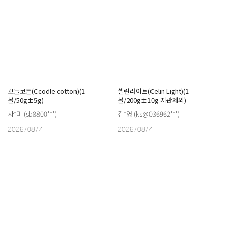
꼬들코튼(Ccodle cotton)(1
셀린라이트(Celin Light)(1
볼/50g±5g)
볼/200g±10g 지관제외)
차*미 (sb8800***)
김*영 (ks@036962***)
2026/08/4
2026/08/4