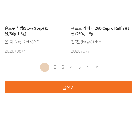
슬로우스텝(Slow Step) (1
큐프로 라피아 260(Cupro Raffia)(1
볼/50g±5g)
볼/260g±5g)
윤*자 (ks@2bfc8***)
권*진 (ka@61d***)
2026/08/4
2026/07/11
1
2
3
4
5
글쓰기