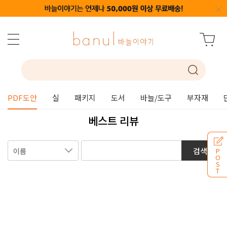
PDF도안
실
패키지
도서
바늘/도구
부자재
베스트 리뷰
검색
P
O
S
T